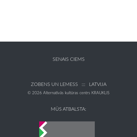
SENAIS CIEMS
ZOBENS UN LEMESS ::: LATVIJA
© 2026 Alternatīvās kultūras centrs KRAUKLIS
MŪS ATBALSTA: