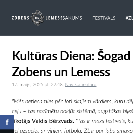
SĀKUMS
FESTIVĀLS
#Z
Kultūras Diena: Šogad 
Zobens un Lemess
17. maijs, 2025 pl. 22:48,
Nav komentāru
"Mēs netiecamies pēc ļoti skaļiem vārdiem, kuru dēļ
ceļu – tas nozīmētu nokļūt sistēmā, augstākas biļ
rīkotājs Valdis Bērzvads.
"Tas ir mazs festivāls, k
vēl uzspēlēt ar viņiem futbolu. ZL ir par labu smag