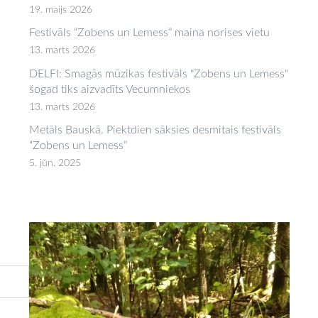
19. maijs 2026
Festivāls “Zobens un Lemess” maina norises vietu
13. marts 2026
DELFI: Smagās mūzikas festivāls "Zobens un Lemess"
šogad tiks aizvadīts Vecumniekos
13. marts 2026
Metāls Bauskā. Piektdien sāksies desmitais festivāls
“Zobens un Lemess”
5. jūn. 2025