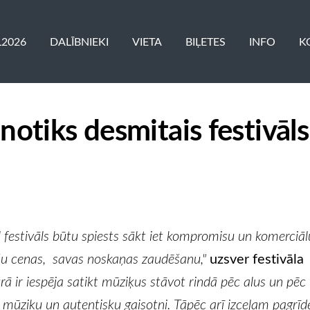
L2026
DALĪBNIEKI
VIETA
BIĻETES
INFO
K
notiks desmitais festivāls
 festivāls būtu spiests sākt iet kompromisu un komerciāl
ešu cenas, savas noskaņas zaudēšanu,"
uzsver festivāla
urā ir iespēja satikt mūziķus stāvot rindā pēc alus un pē
o mūziku un autentisku gaisotni. Tāpēc arī izceļam pagrīd