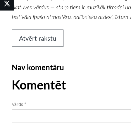
skatuves vārdus — starp tiem ir muzikāli tīrradņi u
festivāla īpašo atmosfēru, dalībnieku atdevi, īstum
Atvērt rakstu
Nav komentāru
Komentēt
Vārds *