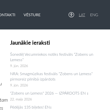
ONTAKTI
VĒSTURE
LAT
ENG
Jaunākie ieraksti
Šonedēļ Vecumniekos notiks festivāls “Zobens un
Lemess”
9. jūn. 2026
NRA: Smagmūzikas festivāls “Zobens un Lemess”
pirmoreiz pilnībā izpārdots
u
9. jūn. 2026
"Zobens un Lemess" 2026 — IZPĀRDOTS EN ↓
c tam
22. maijs 2026
Pēdējās 135 biļetes! EN↓
es