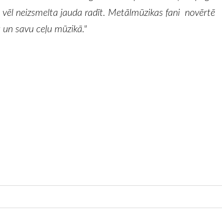
n vēl neizsmelta jauda radīt. Metālmūzikas fani novērtē
u un savu ceļu mūzikā."