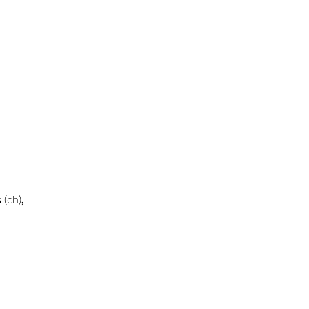
s
,
(ch)