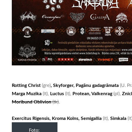
Rotting Christ
, Skyforger, Pagānu gadagrāmata
(gre)
(U. P
Marga Muzika
Luctus
Protean, Valkenrag
Znic
(lt),
(lt),
(pl),
Moribund Oblivion
(tk)
.
Exercitus Rigensis, Kroma Kolns, Semigallia
Simkala
(lt),
(lt
Foto: