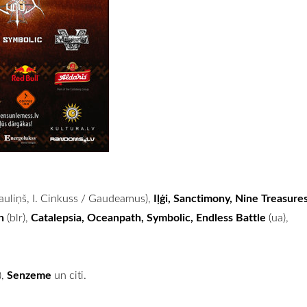
Iļģi, Sanctimony, Nine Treasure
rauliņš, I. Cinkuss / Gaudeamus),
h
Catalepsia, Oceanpath, Symbolic, Endless Battle
(blr),
(ua),
Senzeme
),
un citi.