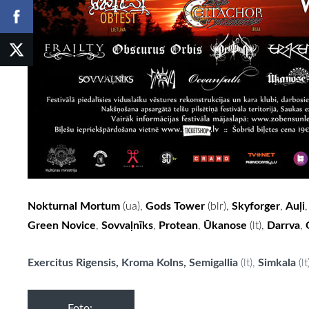
Nokturnal Mortum
Gods Tower
Skyforger
Auļi
(ua),
(blr),
,
Green Novice
Sovvaļnīks
Protean
Ūkanose
Darrva
,
,
,
(lt),
,
Exercitus Rigensis, Kroma Kolns, Semigallia
Simkala
(lt),
(lt
Foto: