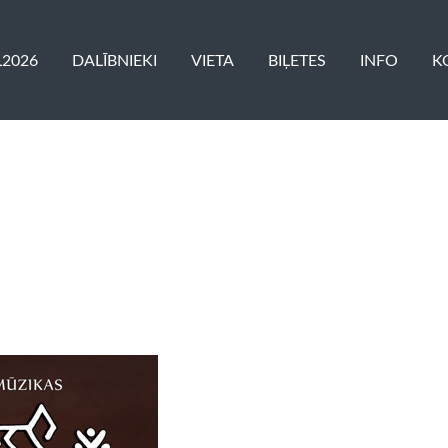
L2026
DALĪBNIEKI
VIETA
BIĻETES
INFO
K