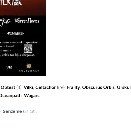
Obtest
Vilki
Celtachor
Frailty
Obscurus Orbis
Ursku
,
(lt),
,
(ire),
,
,
Oceanpath
Wagars
,
.
Senzeme
),
un citi.