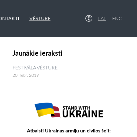
ONTAKTI
VĒSTURE
LAT
ENG
Jaunākie ieraksti
FESTIVĀLA VĒSTURE
20. febr. 2019
Atbalsti Ukrainas armiju un civilos šeit: