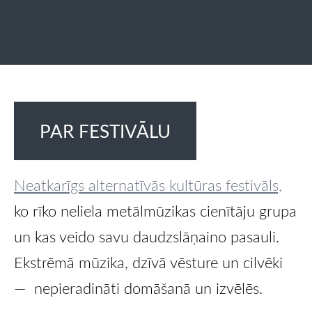
PAR FESTIVĀLU
Neatkarīgs alternatīvās kultūras festivāls,
ko rīko neliela metālmūzikas cienītāju grupa
un kas veido savu daudzslāņaino pasauli.
Ekstrēmā mūzika, dzīvā vēsture un cilvēki
— nepieradināti domāšanā un izvēlēs.