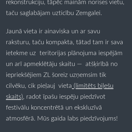
rekonstrukciju, tāpēc mainām norises vietu,
taču saglabājam uzticību Zemgalei.
Jaunā vieta ir ainaviska un ar savu
raksturu, taču kompakta, tātad tam ir sava
ietekme uz teritorijas plānojuma iespējām
un arī apmeklētāju skaitu — atšķirībā no
iepriekšējiem ZL šoreiz uzņemsim tik
cilvēku, cik pieļauj vieta
(limitēts biļešu
skaits)
, radot īpašu iespēju piedzīvot
festivālu koncentrētā un ekskluzīvā
atmosfērā. Mūs gaida labs piedzīvojums!