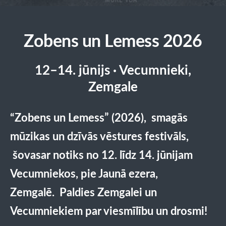
Zobens un Lemess 2026
12–14. jūnijs · Vecumnieki,
Zemgale
“Zobens un Lemess” (2026), s
magās
mūzikas un dzīvās vēstures festivāls,
šovasar notiks
no 12. līdz 14. jūnijam
Vecumniekos
, pie Jaunā ezera,
Zemgalē. Paldies Zemgalei un
Vecumniekiem par viesmīlību un drosmi!