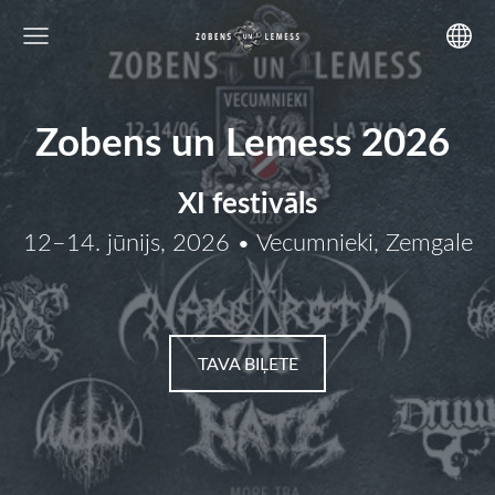
Z
obens un Lemess 2026
XI festivāls
12–14. jūnijs, 2026 • Vecumnieki, Zemgale
​TAVA BIĻETE​