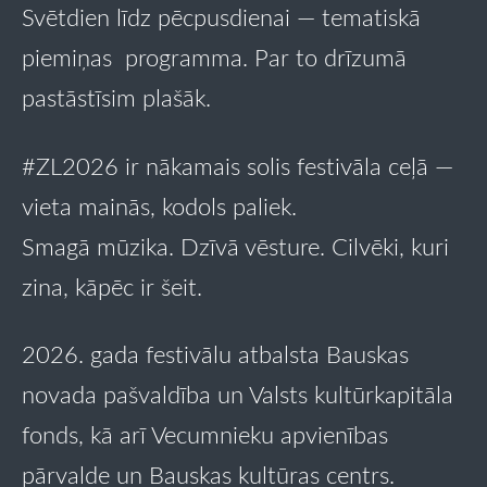
Svētdien līdz pēcpusdienai — tematiskā
piemiņas programma. Par to drīzumā
pastāstīsim plašāk.
#ZL2026
ir nākamais solis festivāla ceļā —
vieta mainās, kodols paliek.
Smagā mūzika. Dzīvā vēsture. Cilvēki, kuri
zina, kāpēc ir šeit.
2026. gada f
estivālu atbalsta Bauskas
novada pašvaldība un Valsts kultūrkapitāla
fonds, kā arī Vecumnieku apvienības
pārvalde un Bauskas kultūras centrs.