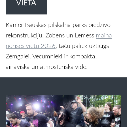
VIETA
Kamēr
Bauskas pilskalna parks
piedzīvo
rekonstrukciju, Zobens un Lemess
maina
norises vietu 2026
, taču
paliek uzticīgs
Zemgalei
. Vecumnieki ir kompakta,
ainaviska un atmosfēriska vide.