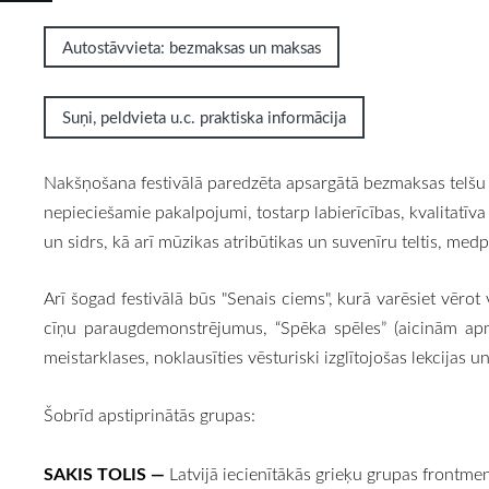
Autostāvvieta: bezmaksas un maksas
Suņi, peldvieta u.c. praktiska informācija
Nakšņošana festivālā paredzēta apsargātā bezmaksas telšu pils
nepieciešamie pakalpojumi, tostarp labierīcības, kvalitatīva 
un sidrs, kā arī mūzikas atribūtikas un suvenīru teltis, med
Arī šogad festivālā būs "Senais ciems", kurā varēsiet vērot
cīņu paraugdemonstrējumus, “Spēka spēles” (aicinām apme
meistarklases, noklausīties vēsturiski izglītojošas lekcijas
Šobrīd apstiprinātās grupas:
SAKIS TOLIS —
Latvijā iecienītākās grieķu grupas frontme