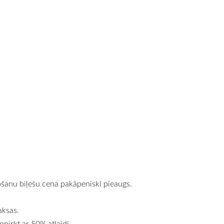
ņošanu biļešu cena pakāpeniski pieaugs.
aksas.
opirkt ar 50% atlaidi.