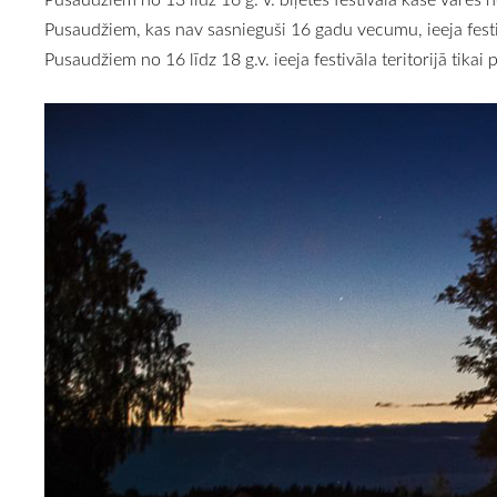
Pusaudžiem, kas nav sasnieguši 16 gadu vecumu, ieeja festi
Pusaudžiem no 16 līdz 18 g.v. ieeja festivāla teritorijā tika