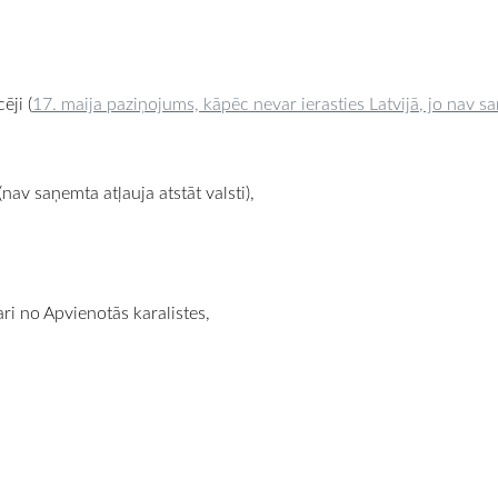
ēji (
17. maija paziņojums, kāpēc nevar ierasties Latvijā, jo nav 
nav saņemta atļauja atstāt valsti),
ri no Apvienotās karalistes,