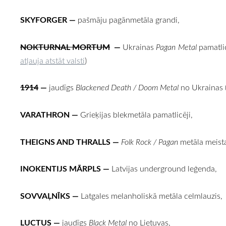
SKYFORGER
—
pašmāju pagānmetāla grandi,
NOKTURNAL MORTUM
—
Ukrainas
Pagan Metal
pamatlic
atļauja atstāt valsti
)
1914
—
jaudīgs
Blackened Death / Doom Metal
no Ukrainas (
VARATHRON
—
Grieķijas blekmetāla pamatlicēji,
THEIGNS AND THRALLS
—
Folk Rock / Pagan
metāla meista
INOKENTIJS MĀRPLS
—
Latvijas underground leģenda,
SOVVAĻNĪKS
—
Latgales melanholiskā metāla celmlauzis,
LUCTUS
—
jaudīgs
Black Metal
no Lietuvas,