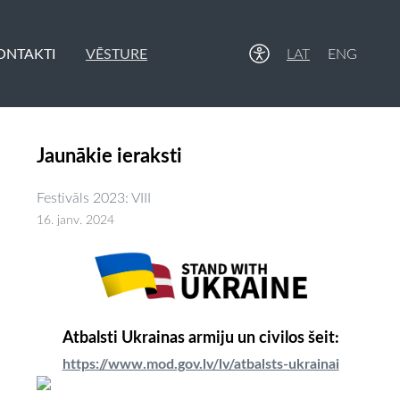
ONTAKTI
VĒSTURE
LAT
ENG
Jaunākie ieraksti
Festivāls 2023: VIII
16. janv. 2024
Atbalsti Ukrainas armiju un civilos šeit:
https://www.mod.gov.lv/lv/atbalsts-ukrainai