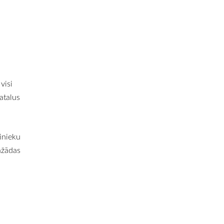
visi
matalus
ņinieku
ažādas