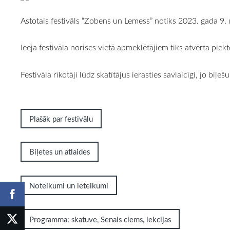
Astotais festivāls “Zobens un Lemess” notiks 2023. gada 9. u
Ieeja festivāla norises vietā apmeklētājiem tiks atvērta piektd
Festivāla rīkotāji lūdz skatītājus ierasties savlaicīgi, jo bi
Plašāk par festivālu
Biļetes un atlaides
Noteikumi un ieteikumi
Programma: skatuve, Senais ciems, lekcijas