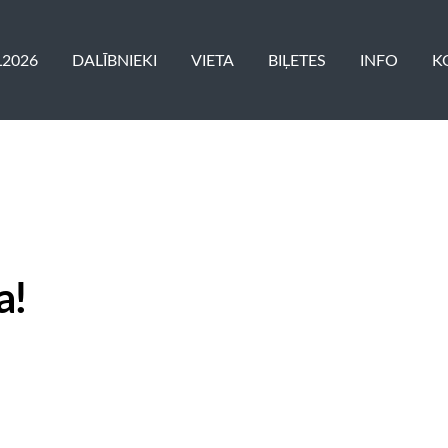
L2026
DALĪBNIEKI
VIETA
BIĻETES
INFO
K
a!