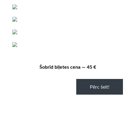
Šobrīd biļetes cena — 45 €
Pērc šeit!