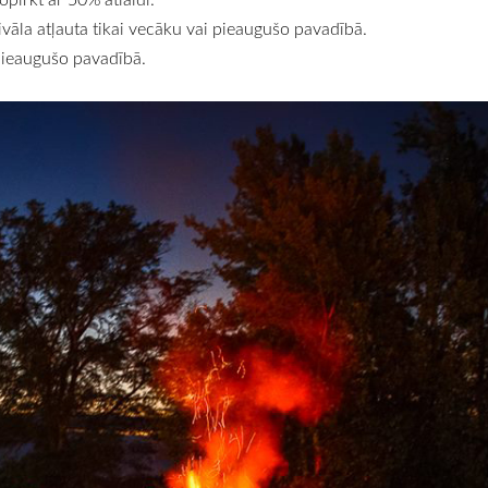
vāla atļauta tikai vecāku vai pieaugušo pavadībā.
i pieaugušo pavadībā.