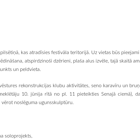
ētiņā, kas atradīsies festivāla teritorijā. Uz vietas būs pieejami 
ēdināšana, atspirdzinoši dzērieni, plaša alus izvēle, tajā skaitā a
punkts un peldvieta.
 vēstures rekonstrukcijas klubu aktivitātes, seno karavīru un bru
klētāju 10. jūnija rītā no pl. 11 pieteikties Senajā ciemā), d
 un vērot noslēguma ugunsskulptūru.
na soloprojekts,