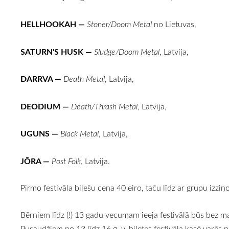
HELLHOOKAH
—
Stoner/Doom Metal
no Lietuvas,
SATURN'S HUSK
—
Sludge/Doom Metal
, Latvija,
DARRVA
—
Death Metal
, Latvija,
DEODIUM
—
Death/Thrash Metal
, Latvija,
UGUNS
—
Black Metal
, Latvija,
JŌRA
—
Post Folk
, Latvija.
Pirmo festivāla biļešu cena 40 eiro, taču līdz ar grupu izzi
Bērniem līdz (!) 13 gadu vecumam ieeja festivālā būs bez m
Pusaudžiem no 13 līdz 16 g. v. biļetes festivāla kasē varēs n